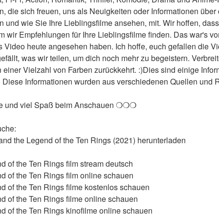
en, die sich freuen, uns als Neuigkeiten oder Informationen über 
und wie Sie Ihre Lieblingsfilme ansehen, mit. Wir hoffen, dass w
wir Empfehlungen für Ihre Lieblingsfilme finden. Das war's von
 Video heute angesehen haben. Ich hoffe, euch gefallen die Video
 gefällt, was wir teilen, um dich noch mehr zu begeistern. Verbreit
n einer Vielzahl von Farben zurückkehrt. :)Dies sind einige Info
. Diese Informationen wurden aus verschiedenen Quellen und Ref
le und viel Spaß beim Anschauen ❍❍❍
uche:
 and the Legend of the Ten Rings (2021) herunterladen
 of the Ten Rings film stream deutsch
 of the Ten Rings film online schauen
 of the Ten Rings filme kostenlos schauen
 of the Ten Rings filme online schauen
 of the Ten Rings kinofilme online schauen