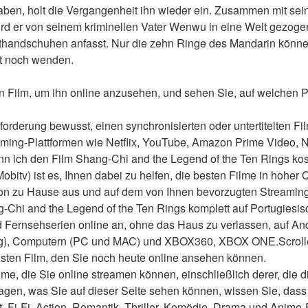
aben, holt die Vergangenheit ihn wieder ein. Zusammen mit seine
ird er von seinem kriminellen Vater Wenwu in eine Welt gezogen
handschuhen anfasst. Nur die zehn Ringe des Mandarin können
t noch wenden. 
n Film, um ihn online anzusehen, und sehen Sie, auf welchen Pl
forderung bewusst, einen synchronisierten oder untertitelten Fil
aming-Plattformen wie Netflix, YouTube, Amazon Prime Video, 
nn ich den Film Shang-Chi and the Legend of the Ten Rings ko
bitv) ist es, Ihnen dabei zu helfen, die besten Filme in hoher Qu
von zu Hause aus und auf dem von Ihnen bevorzugten Streaming
Chi and the Legend of the Ten Rings komplett auf Portugiesis
 Fernsehserien online an, ohne das Haus zu verlassen, auf And
g), Computern (PC und MAC) und XBOX360, XBOX ONE.Scrollen
sten Film, den Sie noch heute online ansehen können.
me, die Sie online streamen können, einschließlich derer, die d
agen, was Sie auf dieser Seite sehen können, wissen Sie, dass 
t, Fi-Fi, Action, Romantik, Thriller, Komödie, Drama und Anime-