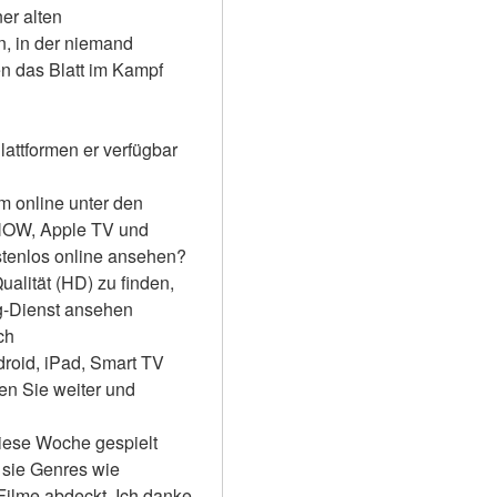
r alten 
, in der niemand 
 das Blatt im Kampf 
attformen er verfügbar 
m online unter den 
NOW, Apple TV und 
stenlos online ansehen?
alität (HD) zu finden, 
-Dienst ansehen 
ch
roid, iPad, Smart TV 
 Sie weiter und 
iese Woche gespielt 
sie Genres wie 
Filme abdeckt. Ich danke 